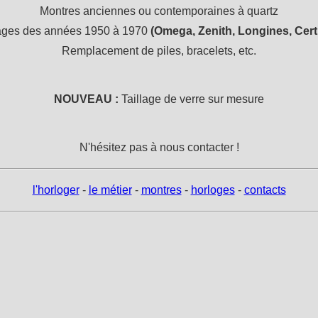
Montres anciennes ou contemporaines à quartz
tages des années 1950 à 1970
(Omega, Zenith, Longines, Certin
Remplacement de piles, bracelets, etc.
NOUVEAU :
Taillage de verre sur mesure
N'hésitez pas à nous contacter !
l'horloger
-
le métier
-
montres
-
horloges
-
contacts